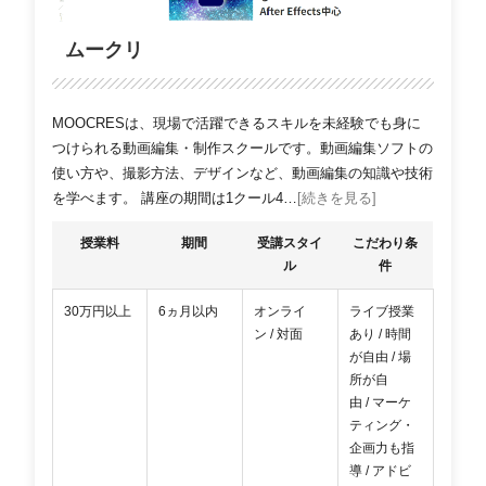
ムークリ
MOOCRESは、現場で活躍できるスキルを未経験でも身に
つけられる動画編集・制作スクールです。動画編集ソフトの
使い方や、撮影方法、デザインなど、動画編集の知識や技術
を学べます。 講座の期間は1クール4…
[続きを見る]
授業料
期間
受講スタイ
こだわり条
ル
件
30万円以上
6ヵ月以内
オンライ
ライブ授業
ン / 対面
あり / 時間
が自由 / 場
所が自
由 / マーケ
ティング・
企画力も指
導 / アドビ