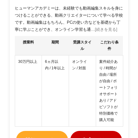
ヒューマンアカデミーは、未経験でも動画編集スキルを身に
つけることができる、動画クリエイターについて学べる学校
です。動画編集はもちろん、PCの使い方などを基礎から丁
寧に学ぶことができ、オンライン学習も通…
[続きを見る]
授業料
期間
受講スタイ
こだわり条
ル
件
30万円以上
6ヵ月以
オンライ
案件紹介あ
内 / 1年以上
ン / 対面
り / 時間が
自由 / 場所
が自由 / ポ
ートフォリ
オサポート
あり / アド
ビソフトが
特別価格で
購入可能