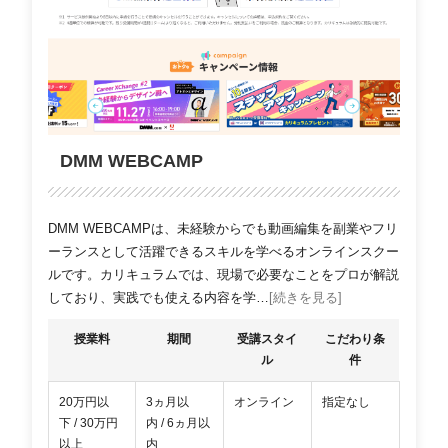
DMM WEBCAMP
DMM WEBCAMPは、未経験からでも動画編集を副業やフリ
ーランスとして活躍できるスキルを学べるオンラインスクー
ルです。カリキュラムでは、現場で必要なことをプロが解説
しており、実践でも使える内容を学…
[続きを見る]
授業料
期間
受講スタイ
こだわり条
ル
件
20万円以
3ヵ月以
オンライン
指定なし
下 / 30万円
内 / 6ヵ月以
以上
内