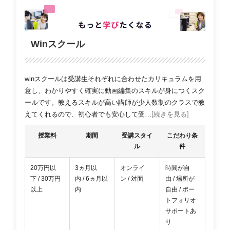
Winスクール
winスクールは受講生それぞれに合わせたカリキュラムを用
意し、わかりやすく確実に動画編集のスキルが身につくスク
ールです。教えるスキルが高い講師が少人数制のクラスで教
えてくれるので、初心者でも安心して受…
[続きを見る]
授業料
期間
受講スタイ
こだわり条
ル
件
20万円以
3ヵ月以
オンライ
時間が自
下 / 30万円
内 / 6ヵ月以
ン / 対面
由 / 場所が
以上
内
自由 / ポー
トフォリオ
サポートあ
り