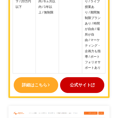
下 / 20万円
内 / 6ヵ月以
り / ライブ
以下
内 / 1年以
授業あ
上 / 無制限
り / 期間無
制限プラン
あり / 時間
が自由 / 場
所が自
由 / マーケ
ティング・
企画力も指
導 / ポート
フォリオサ
ポートあり
詳細はこちら
公式サイト